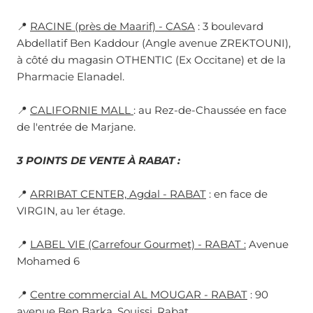
📍
RACINE (près de Maarif) - CASA
: 3 boulevard
Abdellatif Ben Kaddour (Angle avenue ZREKTOUNI),
à côté du magasin OTHENTIC (Ex Occitane) et de la
Pharmacie Elanadel.
📍
CALIFORNIE MALL
: au Rez-de-Chaussée en face
de l'entrée de Marjane.
3 POINTS DE VENTE À RABAT :
📍
ARRIBAT CENTER, Agdal - RABAT
: en face de
VIRGIN, au 1er étage.
📍
LABEL VIE (Carrefour Gourmet) - RABAT :
Avenue
Mohamed 6
📍
Centre commercial AL MOUGAR - RABAT
: 90
avenue Ben Barka, Souissi, Rabat.