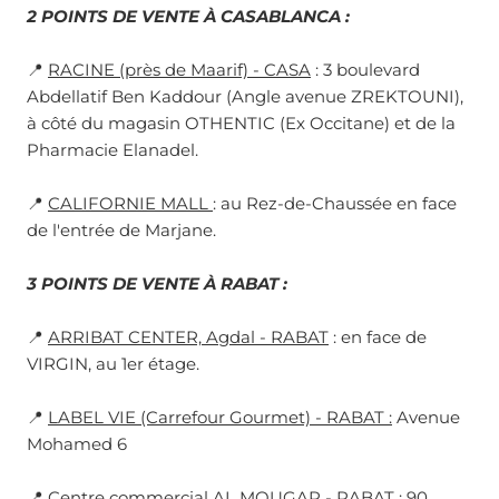
2 POINTS DE VENTE À CASABLANCA :
📍
RACINE (près de Maarif) - CASA
: 3 boulevard
Abdellatif Ben Kaddour (Angle avenue ZREKTOUNI),
à côté du magasin OTHENTIC (Ex Occitane) et de la
Pharmacie Elanadel.
📍
CALIFORNIE MALL
: au Rez-de-Chaussée en face
de l'entrée de Marjane.
3 POINTS DE VENTE À RABAT :
📍
ARRIBAT CENTER, Agdal - RABAT
: en face de
VIRGIN, au 1er étage.
📍
LABEL VIE (Carrefour Gourmet) - RABAT :
Avenue
Mohamed 6
📍
Centre commercial AL MOUGAR - RABAT
: 90