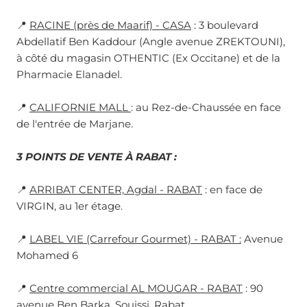
📍
RACINE (près de Maarif) - CASA
: 3 boulevard
Abdellatif Ben Kaddour (Angle avenue ZREKTOUNI),
à côté du magasin OTHENTIC (Ex Occitane) et de la
Pharmacie Elanadel.
📍
CALIFORNIE MALL
: au Rez-de-Chaussée en face
de l'entrée de Marjane.
3 POINTS DE VENTE À RABAT :
📍
ARRIBAT CENTER, Agdal - RABAT
: en face de
VIRGIN, au 1er étage.
📍
LABEL VIE (Carrefour Gourmet) - RABAT :
Avenue
Mohamed 6
📍
Centre commercial AL MOUGAR - RABAT
: 90
avenue Ben Barka, Souissi, Rabat.